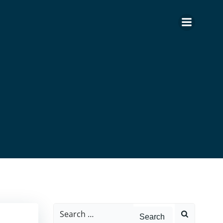
Search
for: