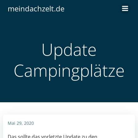
Zum
meindachzelt.de
Inhalt
springen
Update
Campingplätze
Mai 29, 2020
Das sollte das vorletzte Update zu den